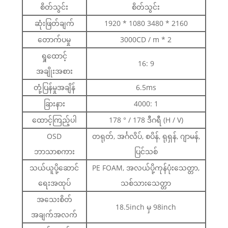
စိတ်သွင်း
စိတ်သွင်း
ဆုံးဖြတ်ချက်
1920 * 1080 3480 * 2160
တောက်ပမှု
3000CD / m * 2
ရှုထောင့်
16: 9
အချိုးအစား
တုံ့ပြန်မှုအချိန်
6.5ms
ခြားနား
4000: 1
ထောင့်ကြည့်ပါ
178 ° / 178 ဒီဂရီ (H / V)
OSD
တရုတ်, အင်္ဂလိပ်, စပိန်, ရုရှန်, ဂျာမန်,
ဘာသာစကား
ပြင်သစ်
သယ်ယူပို့ဆောင်
PE FOAM, အလယ်ပို့ကုန်ပုံးသေတ္တာ,
ရေးအထုပ်
သစ်သားသေတ္တာ
အသေးစိတ်
18.5inch မှ 98inch
အချက်အလက်