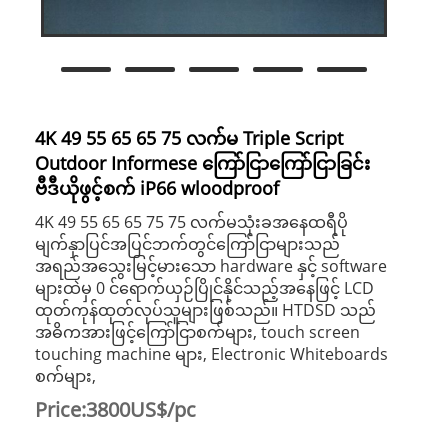
4K 49 55 65 65 75 လက်မ Triple Script
Outdoor Informese ကြော်ငြာကြော်ငြာခြင်း
ဗီဒီယိုဖွင့်စက် iP66 wloodproof
4K 49 55 65 65 75 75 လက်မသုံးခအနေထရီပို
မျက်နှာပြင်အပြင်ဘက်တွင်ကြော်ငြာများသည်
အရည်အသွေးမြင့်မားသော hardware နှင့် software
များထဲမှ 0 င်ရောက်ယှဉ်ပြိုင်နိုင်သည့်အနေဖြင့် LCD
ထုတ်ကုန်ထုတ်လုပ်သူများဖြစ်သည်။ HTDSD သည်
အဓိကအားဖြင့်ကြော်ငြာစက်များ, touch screen
touching machine များ, Electronic Whiteboards
စက်များ,
Price:3800US$/pc