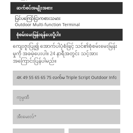
ဆက်စပ်အမျိုးအစား
ပြင်ပကြော်ငြာကစားသမား
Outdoor Multi-function Terminal
စုံစမ်းမေးမြန်းရန်ပေးပို့ပါ။
ကျေးဇူးပြု၍ အောက်ပါပုံစံဖြင့် သင်၏စုံစမ်းမေးမြန်း
မှုကို အခမဲ့ပေးပါ။ 24 နာရီအတွင်း သင့်အား
အကြောင်းပြန်ပါမည်။