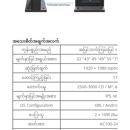
အသေးစိတ်အချက်အလက်
ကုန်ပစ္စည်းအမည်
အပြင်ဘက်ကြမ်းပြင် standem
မျက်နှာပြင်အရွယ်အစား
32 "43" 49 "49" 55 "75" 100
ဆုံးဖြတ်ချက်
1920 × 1080 (optional က
ထောင့်ကြည့်ခြင်း
178/178
တောက်ပမှု
2500-3000 CD / M², နေရောင်
မျက်နှာပြင်အမျိုးအစား
IPS, M + (WR
OS Configuration
X86 / Android / s
ပေြာသူ
2 × 10W (8ω) စတီရ
ဓာတ်အား
AC100-240V 50 