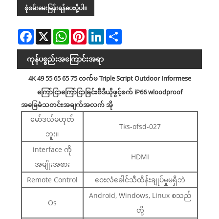
စုံစမ်းမေးမြန်းရန်ပေးပို့ပါ။
Facebook
X
WhatsApp
Pinterest
LinkedIn
Share
ကုန်ပစ္စည်းအကြောင်းအရာ
4K 49 55 65 65 75 လက်မ Triple Script Outdoor Informese
ကြော်ငြာကြော်ငြာခြင်းဗီဒီယိုဖွင့်စက် iP66 wloodproof
အခြေခံသတင်းအချက်အလက်
အို
မော်ဒယ်မဟုတ်
Tks-ofsd-027
ဘူး။
interface ကို
HDMI
အမျိုးအစား
Remote Control
ဝေးလံခေါင်သီထိန်းချုပ်မှုမရှိဘဲ
Android, Windows, Linux စသည်
Os
တို့