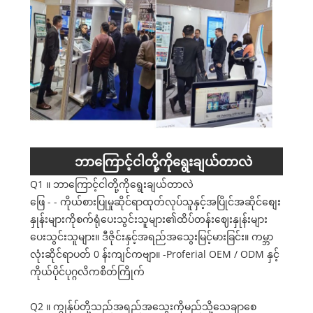
ဘာကြောင့်ငါတို့ကိုရွေးချယ်တာလဲ
Q1 ။ ဘာကြောင့်ငါတို့ကိုရွေးချယ်တာလဲ
ဖြေ - - ကိုယ်စားပြုမှုဆိုင်ရာထုတ်လုပ်သူနှင့်အပြိုင်အဆိုင်စျေး
နှုန်းများကိုစက်ရုံပေးသွင်းသူများ၏ထိပ်တန်းဈေးနှုန်းများ
ပေးသွင်းသူများ။ ဒီဇိုင်းနှင့်အရည်အသွေးမြင့်မားခြင်း။ ကမ္ဘာ
လုံးဆိုင်ရာပတ် 0 န်းကျင်ကဗျာ။ -Proferial OEM / ODM နှင့်
ကိုယ်ပိုင်ပုဂ္ဂလိကစိတ်ကြိုက်
Q2 ။ ကျွန်ုပ်တို့သည်အရည်အသွေးကိုမည်သို့သေချာစေ