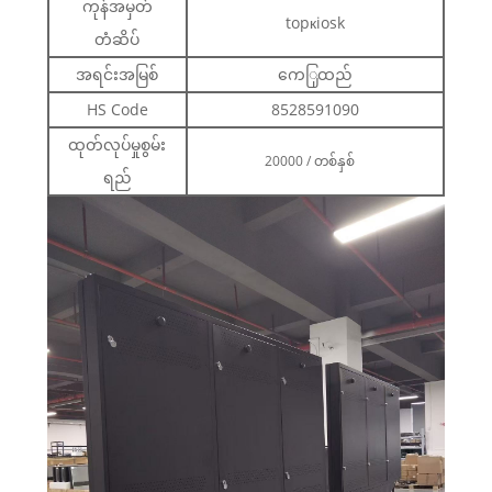
ကုန်အမှတ်
topкiosk
တံဆိပ်
အရင်းအမြစ်
ကေြှထည်
HS Code
8528591090
ထုတ်လုပ်မှုစွမ်း
20000 / တစ်နှစ်
ရည်