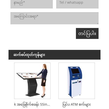
ဆက်စပ်ထုတ်ကုန်များ
k အခြေစိုက်စခန်း 55inch ကြမ်းပြင် standing သတင်းအချက်အလက် kiosk
ပြင်ပ ATM စက်များ