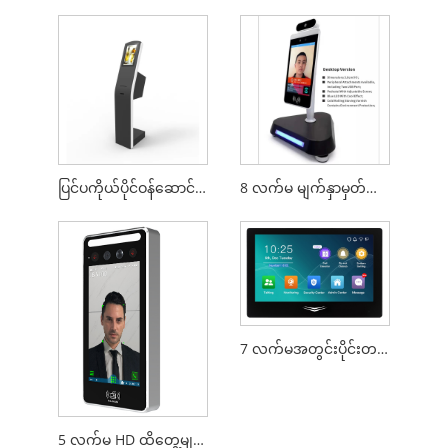
ပြင်ပကိုယ်ပိုင်ဝန်ဆောင်မှု Kiosk
8 လက်မ မျက်နှာမှတ်သားမှု ဂိတ်ကိရိယာ နံရံတွင် တပ်ဆင်ထားသည်။
7 လက်မအတွင်းပိုင်းတပ်ဖွဲ့ဝင်ဗွီဒီယိုခေါ်ဆိုမှုဖုန်းများအတွက်ဖုန်းနံပါတ်
5 လက်မ HD ထိတွေ့မျက်နှာပြင် မျက်နှာပြင် အသုံးပြုခွင့် ထိန်းချုပ်ကိရိယာ Linux