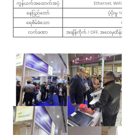
ကွန်ယက်အထောက်အပံ့
Ethernet, WiFi, 3G /
နေပြည်တော်
ပံ့ပိုးမှု 10/100
ရေစိမ်ခံသော
iP65
လက်ခဏာ
အချိန်ကိုက် / OFF, အဝေးမှထိန်းချုပ်မှု