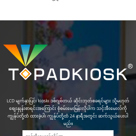
LCD မျက်နှာပြင်၊ kiosk၊ ဒစ်ဂျစ်တယ် ဆိုင်းဘုတ်စခရင်များ သို့မဟုတ်
စျေးနှုန်းစာရင်းအကြောင်း စုံစမ်းမေးမြန်းလိုပါက သင့်အီးမေးလ်ကို
ကျွန်ုပ်တို့ထံ ထားခဲ့ပါ၊ ကျွန်ုပ်တို့ထံ 24 နာရီအတွင်း ဆက်သွယ်ပေးပါ
မည်။