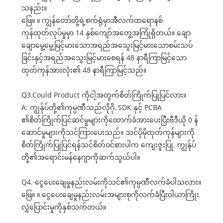
သနည်း။
ဖြေ။ ။ ကျွန်တော်တို့ရဲ့စက်ရုံမှာအီလက်ထရောနစ်
ကုန်ထုတ်လုပ်မှုမှာ 14 နှစ်ကျော်အတွေ့အကြုံရှိတယ်။ ချော
ချောမွေ့မွေ့မြင့်မားသောအရည်အသွေးမြင့်မားသောစမ်းသပ်
ခြင်းနှင့်အရည်အသွေးမြင့်မားစေရန် 48 နာရီကြာမြင့်သော
ထုတ်ကုန်အားလုံး၏ 48 နာရီကြာမြင့်သည်။
Q3.Could Product ကိုငါ့အတွက်စိတ်ကြိုက်ပြုပြင်လား။
A: ကျွန်ုပ်တို့၏ကုမ္ပဏီသည်လိုဂို, SDK နှင့် PCBA
၏စိတ်ကြိုက်ပြင်ဆင်မှုများကိုထောက်ခံအားပေးပြီးဗီဒီယို 0 န်
ဆောင်မှုများကိုသင်ကြားပေးသည်။ သင်ပိုမိုထုတ်ကုန်များကို
စိတ်ကြိုက်ပြုပြင်ရန်သင်စိတ်ဝင်စားပါက ကျေးဇူးပြု. ကျွန်ုပ်
တို့၏အရောင်းမန်နေဂျာကိုဆက်သွယ်ပါ။
Q4. ငွေပေးချေမှုနည်းလမ်းကိုသင်၏ကုမ္ပဏီလက်ခံပါသလား။
ဖြေ။ ။ ငွေပေးချေမှုနည်းလမ်းအများစုကိုလက်ခံပြီးဝါယာကြိုး
လွှဲပြောင်းမှုကိုနှစ်သက်တယ်။