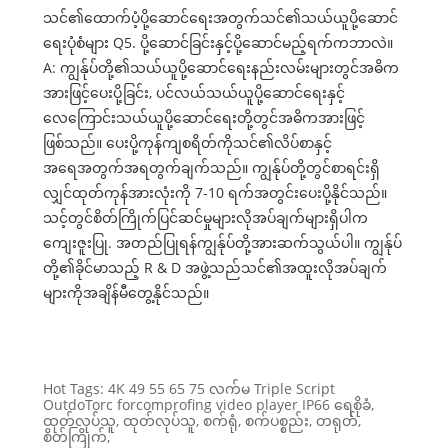
သင်၏ထောက်ပံ့ပို့ဆောင်ရေးအတွက်သင်၏သယ်ယူပို့ဆောင်
ရေးပုံစံများ Q5. ပို့ဆောင်ခြင်းနှင့်ပို့ဆောင်မည့်ရက်ကဘာလဲ။
A: ကျွန်ုပ်တို့၏သယ်ယူပို့ဆောင်ရေးနည်းလမ်းများတွင်အဓိက
အားဖြင့်ပေးပို့ခြင်း, ပင်လယ်သယ်ယူပို့ဆောင်ရေးနှင့်
လေကြောင်းသယ်ယူပို့ဆောင်ရေးတို့တွင်အဓိကအားဖြင့်
ဖြစ်သည်။ ပေးပို့ကုန်ကျစရိတ်ကိုသင်၏လိပ်စာနှင့်
အရေအတွက်အရတွက်ချက်သည်။ ကျွန်ုပ်တို့တွင်စာရင်းရှိ
လျှင်ထုတ်ကုန်အားလုံးကို 7-10 ရက်အတွင်းပေးပို့နိုင်သည်။
သင့်တွင်စိတ်ကြိုက်ပြင်ဆင်မှုများလိုအပ်ချက်များရှိပါက
ကျေးဇူးပြု. အတည်ပြုရန်ကျွန်ုပ်တို့အားဆက်သွယ်ပါ။ ကျွန်ုပ်
တို့၏ခိုင်မာသည့် R & D အဖွဲ့သည်သင်၏အထူးလိုအပ်ချက်
များကိုအချိန်မီတွေ့နိုင်သည်။
Hot Tags: 4K 49 55 65 75 လက်မ Triple Script
OutdoTorc forcomprofing video player IP66 ရေစိုခံ,
ထုတ်လုပ်သူ, ထုတ်လုပ်သူ, စက်ရုံ, စက်ပစ္စည်း, တရုတ်,
စိတ်ကြိုက်,