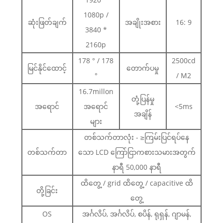
1080p /
ဆုံးဖြတ်ချက်
အချိုးအစား
16: 9
3840 *
2160p
178 ° / 178
2500cd
မြင်နိုင်ထောင့်
တောက်ပမှု
°
/ M2
16.7millon
တုံ့ပြန်မှု
အရောင်
အရောင်
<5ms
အချိန်
များ
တစ်သက်တာလုံး - ≥ကြမ်းပြင်ရပ်နေ
တစ်သက်တာ
သော LCD ကြော်ငြာကစားသမားအတွက်
နာရီ 50,000 နာရီ
ထိတွေ့ / grid ထိတွေ့ / capacitive ထိ
တို့ခြင်း
တွေ့
OS
အင်္ဂလိပ်, အင်္ဂလိပ်, စပိန်, ရုရှန်, ဂျာမန်,