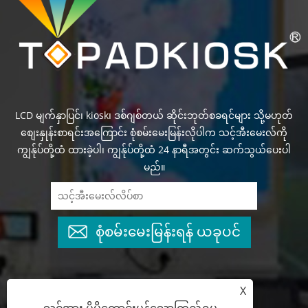
LCD မျက်နှာပြင်၊ kiosk၊ ဒစ်ဂျစ်တယ် ဆိုင်းဘုတ်စခရင်များ သို့မဟုတ်
စျေးနှုန်းစာရင်းအကြောင်း စုံစမ်းမေးမြန်းလိုပါက သင့်အီးမေးလ်ကို
ကျွန်ုပ်တို့ထံ ထားခဲ့ပါ၊ ကျွန်ုပ်တို့ထံ 24 နာရီအတွင်း ဆက်သွယ်ပေးပါ
မည်။
စုံစမ်းမေးမြန်းရန် ယခုပင်
X
+86-13825769658