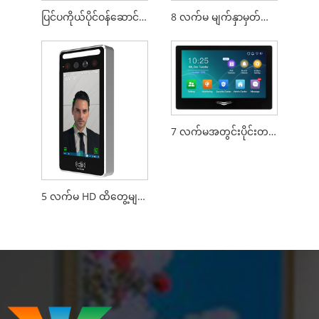
ပြင်ပကိုယ်ပိုင်ဝန်ဆောင်မှု Kiosk
8 လက်မ မျက်နှာမှတ်သားမှု ဂိတ်ကိရိယာ နံရံတွင် တပ်ဆင်ထားသည်။
7 လက်မအတွင်းပိုင်းတပ်ဖွဲ့ဝင်ဗွီဒီယိုခေါ်ဆိုမှုဖုန်းများအတွက်ဖုန်းနံပါတ်
5 လက်မ HD ထိတွေ့မျက်နှာပြင် မျက်နှာပြင် အသုံးပြုခွင့် ထိန်းချုပ်ကိရိယာ Linux