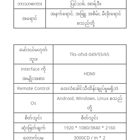
ဘာသာစကား
ပြင်သစ်, အာရ်ဒီ။
အနက်ရောင်, အဖြူ, အစိမ်း, မီးခိုးရောင်
အရောင်
စသည်တို့
မော်ဒယ်မဟုတ်
Tks-ofsd-049/55/65
ဘူး။
interface ကို
HDMI
အမျိုးအစား
Remote Control
ဝေးလံခေါင်သီထိန်းချုပ်မှုမရှိဘဲ
Android, Windows, Linux စသည်
Os
တို့
စိတ်သွင်း
စိတ်သွင်း
ဆုံးဖြတ်ချက်
1920 * 1080/3840 * 2160
တောက်ပမှု
3000CD / m * 2