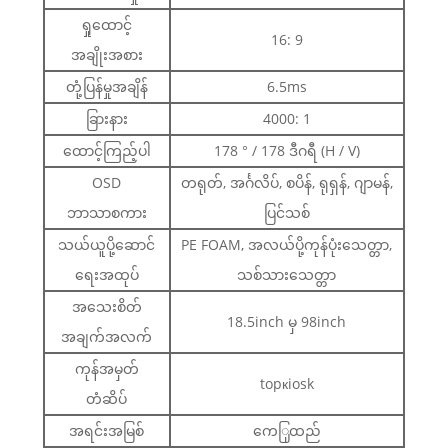
ရှုထောင့်
16: 9
အချိုးအစား
တုံ့ပြန်မှုအချိန်
6.5ms
ခြားနား
4000: 1
ထောင့်ကြည့်ပါ
178 ° / 178 ဒီဂရီ (H / V)
OSD
တရုတ်, အင်္ဂလိပ်, စပိန်, ရုရှန်, ဂျာမန်,
ဘာသာစကား
ပြင်သစ်
သယ်ယူပို့ဆောင်
PE FOAM, အလယ်ပို့ကုန်ပုံးသေတ္တာ,
ရေးအထုပ်
သစ်သားသေတ္တာ
အသေးစိတ်
18.5inch မှ 98inch
အချက်အလက်
ကုန်အမှတ်
topкiosk
တံဆိပ်
အရင်းအမြစ်
ကေြှထည်