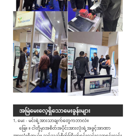
အမြဲမေးလေ့ရှိသောမေးခွန်းများ
1, မေး - မင်းရဲ့အားသာချက်တွေကဘာလဲ။
ဖြေ။ ။ ငါတို့မှာအစိတ်အပိုင်းအားလုံးရဲ့အခွင့်အာဏာ
အားလုံးရှိတယ်။ သင်သည်စိတ်ကြိုက်ရှင်းလင်းသောရှင်းလင်း