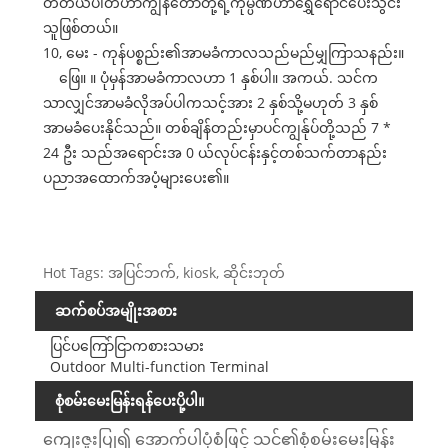
တတိယပါတီဟာကျွန်တော်တို့ရဲ့ကုမ္ပဏီဟာရွှေရောင်ပေးသွင်း
သူဖြစ်တယ်။
10, မေး - ကုန်ပစ္စည်း၏အာမခံကာလသည်မည်မျှကြာသနည်း။
ဖြေ။ ။ ပုံမှန်အာမခံကာလဟာ 1 နှစ်ပါ။ အကယ်. သင်က
သာလျှင်အာမခံလိုအပ်ပါကသင့်အား 2 နှစ်သို့မဟုတ် 3 နှစ်
အာမခံပေးနိုင်သည်။ တစ်ချိန်တည်းမှာပင်ကျွန်ုပ်တို့သည် 7 *
24 ဦး သည်အရောင်းအ 0 ယ်လုပ်ငန်းနှင့်တစ်သက်တာနည်း
ပညာအထောက်အပံ့များပေး၏။
Hot Tags: အပြင်ဘက်, kiosk, ဆိုင်းဘုတ်
ဆက်စပ်အမျိုးအစား
ပြင်ပကြော်ငြာကစားသမား
Outdoor Multi-function Terminal
စုံစမ်းမေးမြန်းရန်ပေးပို့ပါ။
ကျေးဇူးပြု၍ အောက်ပါပုံစံဖြင့် သင်၏စုံစမ်းမေးမြန်း