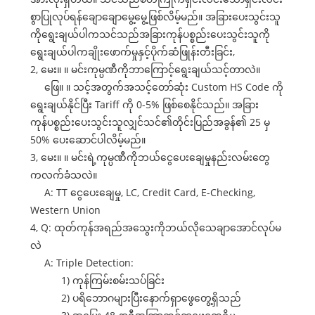
စွာပြုလုပ်ရန်ချောချောမွေ့မွေ့ဖြစ်လိမ့်မည်။ အခြားပေးသွင်းသူ
ကိုရွေးချယ်ပါကသင်သည်အခြားကုန်ပစ္စည်းပေးသွင်းသူကို
ရွေးချယ်ပါကချိုးဖောက်မှုနှင့်ပိုက်ဆံဖြုန်းတီးခြင်း,
2, မေး။ ။ မင်းကုမ္ပဏီကိုဘာကြောင့်ရွေးချယ်သင့်တာလဲ။
ဖြေ။ ။ သင့်အတွက်အသင့်တော်ဆုံး Custom HS Code ကို
ရွေးချယ်နိုင်ပြီး Tariff ကို 0-5% ဖြစ်စေနိုင်သည်။ အခြား
ကုန်ပစ္စည်းပေးသွင်းသူလျှင်သင်၏တိုင်းပြည်အခွန်၏ 25 မှ
50% ပေးဆောင်ပါလိမ့်မည်။
3, မေး။ ။ မင်းရဲ့ကုမ္ပဏီကိုဘယ်ငွေပေးချေမှုနည်းလမ်းတွေ
ကလက်ခံသလဲ။
A: TT ငွေပေးချေမှု, LC, Credit Card, E-Checking,
Western Union
4, Q: ထုတ်ကုန်အရည်အသွေးကိုဘယ်လိုသေချာအောင်လုပ်မ
လဲ
A: Triple Detection:
1) ကုန်ကြမ်းစမ်းသပ်ခြင်း
2) ပရိဘောဂများပြီးနောက်ရှာဖွေတွေ့ရှိသည်