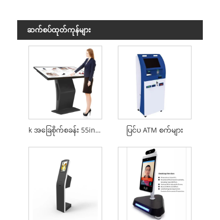
ဆက်စပ်ထုတ်ကုန်များ
k အခြေစိုက်စခန်း 55inch ကြမ်းပြင် standing သတင်းအချက်အလက် kiosk
ပြင်ပ ATM စက်များ