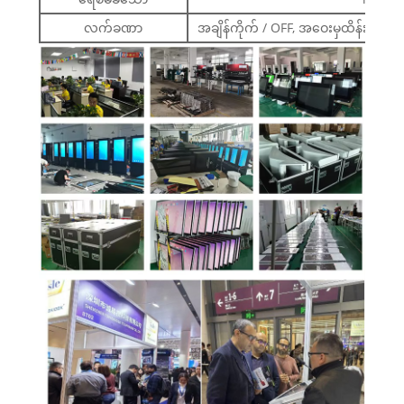
လက်ခဏာ
အချိန်ကိုက် / OFF, အဝေးမှထိန်းချုပ်မှု