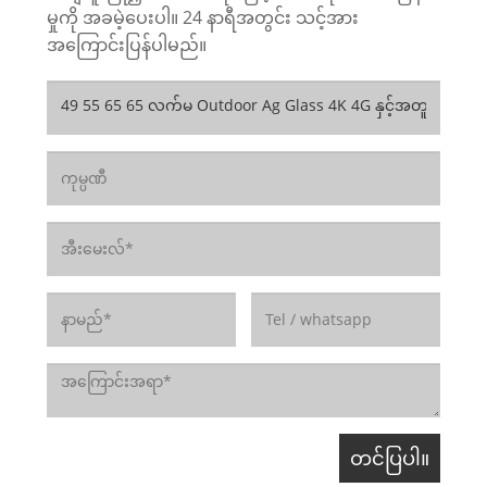
မှုကို အခမဲ့ပေးပါ။ 24 နာရီအတွင်း သင့်အား
အကြောင်းပြန်ပါမည်။