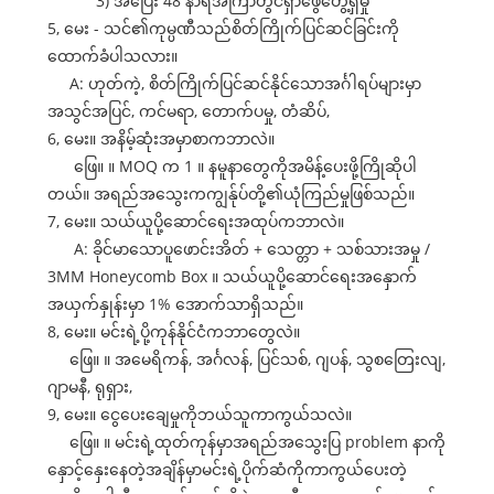
3) အပြေး 48 နာရီအကြာတွင်ရှာဖွေတွေ့ရှိမှု
5, မေး - သင်၏ကုမ္ပဏီသည်စိတ်ကြိုက်ပြင်ဆင်ခြင်းကို
ထောက်ခံပါသလား။
A: ဟုတ်ကဲ့, စိတ်ကြိုက်ပြင်ဆင်နိုင်သောအင်္ဂါရပ်များမှာ
အသွင်အပြင်, ကင်မရာ, တောက်ပမှု, တံဆိပ်,
6, မေး။ အနိမ့်ဆုံးအမှာစာကဘာလဲ။
ဖြေ။ ။ MOQ က 1 ။ နမူနာတွေကိုအမိန့်ပေးဖို့ကြိုဆိုပါ
တယ်။ အရည်အသွေးကကျွန်ုပ်တို့၏ယုံကြည်မှုဖြစ်သည်။
7, မေး။ သယ်ယူပို့ဆောင်ရေးအထုပ်ကဘာလဲ။
A: ခိုင်မာသောပူဖောင်းအိတ် + သေတ္တာ + သစ်သားအမှု /
3MM Honeycomb Box ။ သယ်ယူပို့ဆောင်ရေးအနှောက်
အယှက်နှုန်းမှာ 1% အောက်သာရှိသည်။
8, မေး။ မင်းရဲ့ပို့ကုန်နိုင်ငံကဘာတွေလဲ။
ဖြေ။ ။ အမေရိကန်, အင်္ဂလန်, ပြင်သစ်, ဂျပန်, သွစတြေးလျ,
ဂျာမနီ, ရုရှား,
9, မေး။ ငွေပေးချေမှုကိုဘယ်သူကာကွယ်သလဲ။
ဖြေ။ ။ မင်းရဲ့ထုတ်ကုန်မှာအရည်အသွေးပြ problem နာကို
နှောင့်နှေးနေတဲ့အချိန်မှာမင်းရဲ့ပိုက်ဆံကိုကာကွယ်ပေးတဲ့