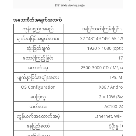
အသေးစိတ်အချက်အလက်
ကုန်ပစ္စည်းအမည်
အပြင်ဘက်ကြမ်းပြင် standem
မျက်နှာပြင်အရွယ်အစား
32 "43" 49 "49" 55 "75" 100
ဆုံးဖြတ်ချက်
1920 × 1080 (optional က
ထောင့်ကြည့်ခြင်း
178/178
တောက်ပမှု
2500-3000 CD / M², နေရောင်
မျက်နှာပြင်အမျိုးအစား
IPS, M + (WR
OS Configuration
X86 / Android / s
ပေြာသူ
2 × 10W (8ω) စတီရ
ဓာတ်အား
AC100-240V 50 
ကွန်ယက်အထောက်အပံ့
Ethernet, WiFi, 3G /
နေပြည်တော်
ပံ့ပိုးမှု 10/100
ရေစိမ်ခံသော
iP65